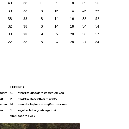
40
38
11
9
18
39
56
39
38
8
16
14
46
55
38
38
8
14
16
38
52
32
38
6
14
18
34
54
30
38
9
9
20
36
57
22
38
6
4
28
27
84
LEGENDA
score
G
= partite giocate =
games played
ins
N
= partite pareggiate =
draws
osses
M.I.
= media inglese =
english average
for
S
= gol subiti =
goals against
fuori casa =
away