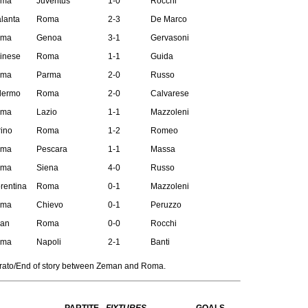
ma
Juventus
1-0
Rocchi
alanta
Roma
2-3
De Marco
ma
Genoa
3-1
Gervasoni
inese
Roma
1-1
Guida
ma
Parma
2-0
Russo
lermo
Roma
2-0
Calvarese
ma
Lazio
1-1
Mazzoleni
rino
Roma
1-2
Romeo
ma
Pescara
1-1
Massa
ma
Siena
4-0
Russo
rentina
Roma
0-1
Mazzoleni
ma
Chievo
0-1
Peruzzo
lan
Roma
0-0
Rocchi
ma
Napoli
2-1
Banti
nerato/End of story between Zeman and Roma.