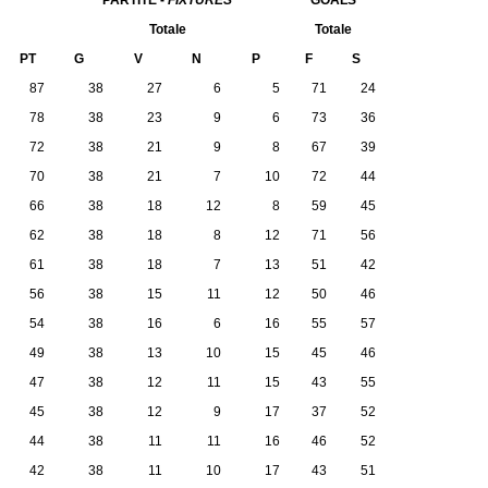
PARTITE -
FIXTURES
GOALS
Totale
Totale
PT
G
V
N
P
F
S
87
38
27
6
5
71
24
78
38
23
9
6
73
36
72
38
21
9
8
67
39
70
38
21
7
10
72
44
66
38
18
12
8
59
45
62
38
18
8
12
71
56
61
38
18
7
13
51
42
56
38
15
11
12
50
46
54
38
16
6
16
55
57
49
38
13
10
15
45
46
47
38
12
11
15
43
55
45
38
12
9
17
37
52
44
38
11
11
16
46
52
42
38
11
10
17
43
51