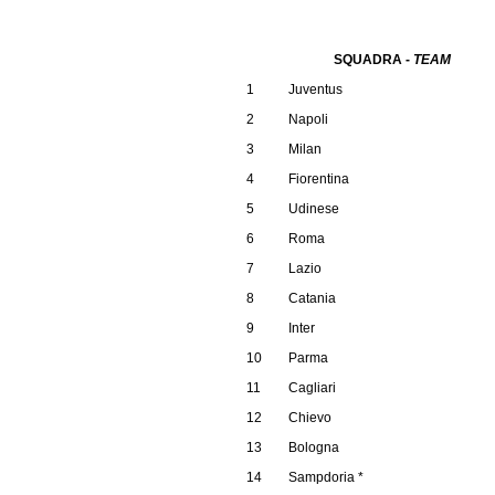
SQUADRA -
TEAM
1
Juventus
2
Napoli
3
Milan
4
Fiorentina
5
Udinese
6
Roma
7
Lazio
8
Catania
9
Inter
10
Parma
11
Cagliari
12
Chievo
13
Bologna
14
Sampdoria *