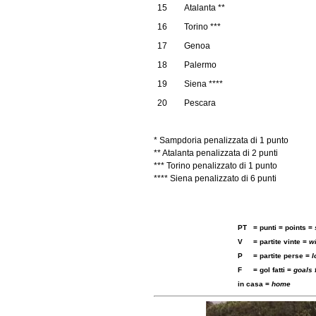
15
Atalanta **
16
Torino ***
17
Genoa
18
Palermo
19
Siena ****
20
Pescara
* Sampdoria penalizzata di 1 punto
** Atalanta penalizzata di 2 punti
*** Torino penalizzato di 1 punto
**** Siena penalizzato di 6 punti
PT
= punti = points =
V
= partite vinte =
w
P
= partite perse =
l
F
= gol fatti =
goals 
in casa =
home