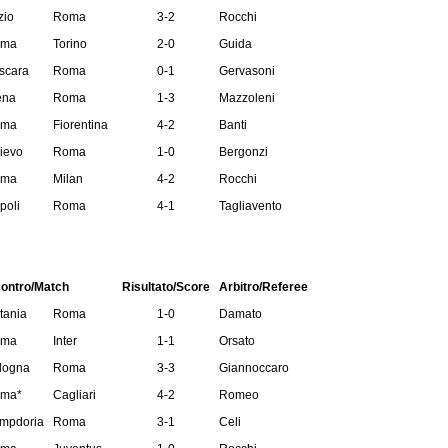
zio
Roma
3-2
Rocchi
ma
Torino
2-0
Guida
scara
Roma
0-1
Gervasoni
ena
Roma
1-3
Mazzoleni
ma
Fiorentina
4-2
Banti
ievo
Roma
1-0
Bergonzi
ma
Milan
4-2
Rocchi
poli
Roma
4-1
Tagliavento
contro/Match
Risultato/Score
Arbitro/Referee
tania
Roma
1-0
Damato
ma
Inter
1-1
Orsato
logna
Roma
3-3
Giannoccaro
ma*
Cagliari
4-2
Romeo
mpdoria
Roma
3-1
Celi