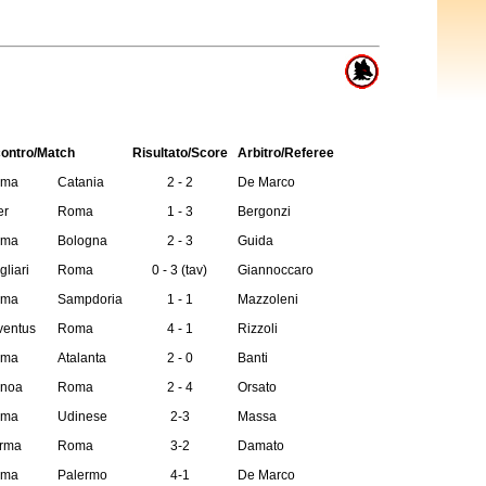
contro/Match
Risultato/Score
Arbitro/Referee
ma
Catania
2 - 2
De Marco
er
Roma
1 - 3
Bergonzi
ma
Bologna
2 - 3
Guida
liari
Roma
0 - 3 (tav)
Giannoccaro
ma
Sampdoria
1 - 1
Mazzoleni
ventus
Roma
4 - 1
Rizzoli
ma
Atalanta
2 - 0
Banti
noa
Roma
2 - 4
Orsato
ma
Udinese
2-3
Massa
rma
Roma
3-2
Damato
ma
Palermo
4-1
De Marco