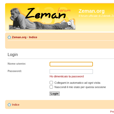
Zeman.org
Il forum ufficiale di Zdenek
Zeman.org
‹
Indice
Login
Nome utente:
Password:
Ho dimenticato la password
Collegami in automatico ad ogni visita
Nascondi il mio stato per questa sessione
Indice
Pri