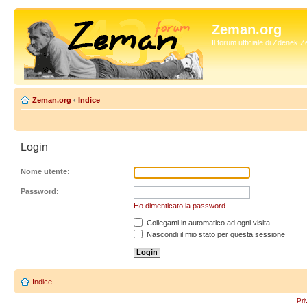
Zeman.org
Il forum ufficiale di Zdenek
Zeman.org
‹
Indice
Login
Nome utente:
Password:
Ho dimenticato la password
Collegami in automatico ad ogni visita
Nascondi il mio stato per questa sessione
Indice
Pri