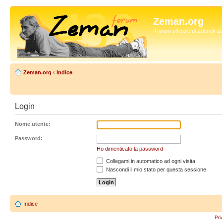
Zeman.org
Il forum ufficiale di Zdenek
Zeman.org
‹
Indice
Login
Nome utente:
Password:
Ho dimenticato la password
Collegami in automatico ad ogni visita
Nascondi il mio stato per questa sessione
Indice
Pri