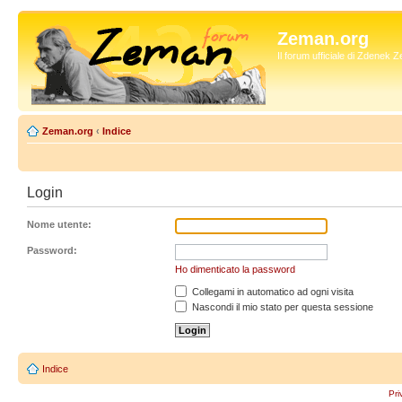
Zeman.org
Il forum ufficiale di Zdenek
Zeman.org
‹
Indice
Login
Nome utente:
Password:
Ho dimenticato la password
Collegami in automatico ad ogni visita
Nascondi il mio stato per questa sessione
Indice
Pri