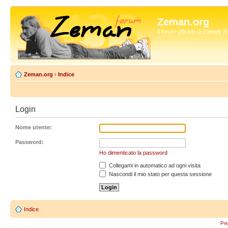
Zeman.org
Il forum ufficiale di Zdenek
Zeman.org
‹
Indice
Login
Nome utente:
Password:
Ho dimenticato la password
Collegami in automatico ad ogni visita
Nascondi il mio stato per questa sessione
Indice
Pri