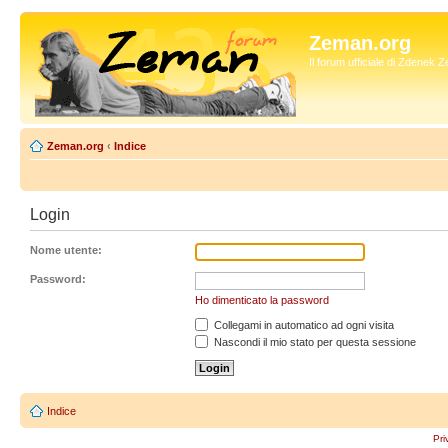
Zeman.org
Il forum ufficiale di Zdenek
Zeman.org
‹
Indice
Login
Nome utente:
Password:
Ho dimenticato la password
Collegami in automatico ad ogni visita
Nascondi il mio stato per questa sessione
Indice
Pri