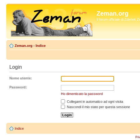
Zeman.org
Il forum ufficiale di Zdenek
Zeman.org
‹
Indice
Login
Nome utente:
Password:
Ho dimenticato la password
Collegami in automatico ad ogni visita
Nascondi il mio stato per questa sessione
Indice
Pri