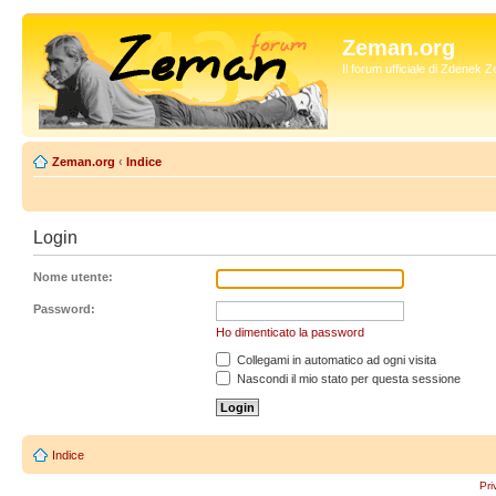
Zeman.org
Il forum ufficiale di Zdenek
Zeman.org
‹
Indice
Login
Nome utente:
Password:
Ho dimenticato la password
Collegami in automatico ad ogni visita
Nascondi il mio stato per questa sessione
Indice
Pri