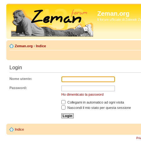
Zeman.org
Il forum ufficiale di Zdenek
Zeman.org
‹
Indice
Login
Nome utente:
Password:
Ho dimenticato la password
Collegami in automatico ad ogni visita
Nascondi il mio stato per questa sessione
Indice
Pri