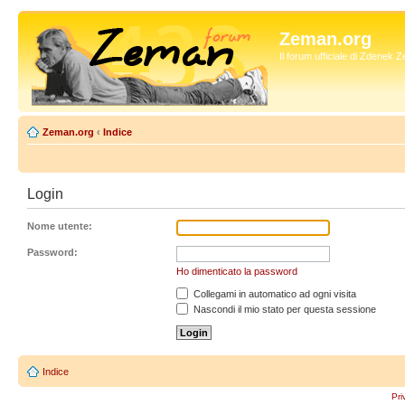
Zeman.org
Il forum ufficiale di Zdenek
Zeman.org
‹
Indice
Login
Nome utente:
Password:
Ho dimenticato la password
Collegami in automatico ad ogni visita
Nascondi il mio stato per questa sessione
Indice
Pri