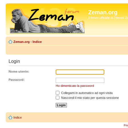
Zeman.org
Il forum ufficiale di Zdenek
Zeman.org
‹
Indice
Login
Nome utente:
Password:
Ho dimenticato la password
Collegami in automatico ad ogni visita
Nascondi il mio stato per questa sessione
Indice
Pri