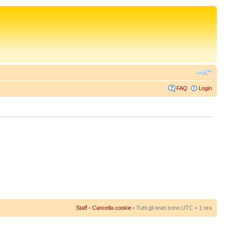
FAQ
Login
Staff
•
Cancella cookie
• Tutti gli orari sono UTC + 1 ora