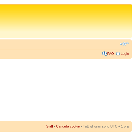
FAQ
Login
Staff
•
Cancella cookie
• Tutti gli orari sono UTC + 1 ora