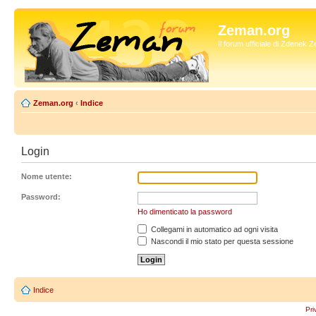
Zeman.org
Il forum ufficiale di Zdenek
Zeman.org
‹
Indice
Login
Nome utente:
Password:
Ho dimenticato la password
Collegami in automatico ad ogni visita
Nascondi il mio stato per questa sessione
Indice
Pri