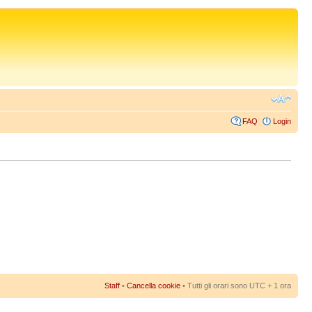
FAQ
Login
Staff
•
Cancella cookie
• Tutti gli orari sono UTC + 1 ora