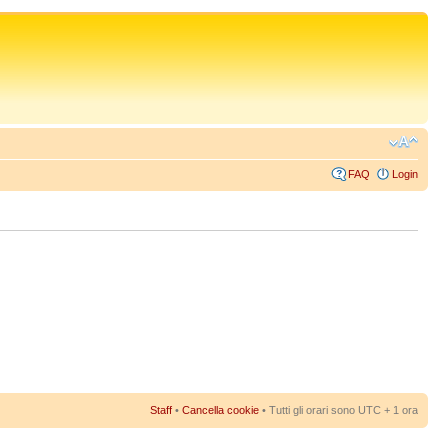
FAQ
Login
Staff
•
Cancella cookie
• Tutti gli orari sono UTC + 1 ora