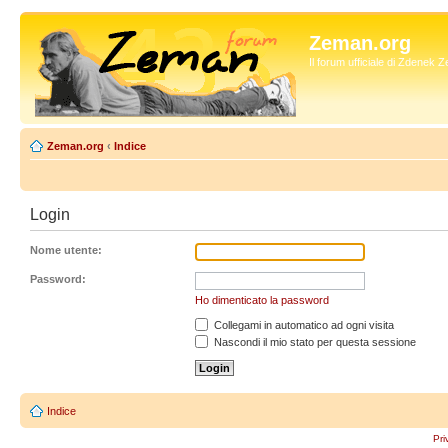
Zeman.org
Il forum ufficiale di Zdenek
Zeman.org
‹
Indice
Login
Nome utente:
Password:
Ho dimenticato la password
Collegami in automatico ad ogni visita
Nascondi il mio stato per questa sessione
Indice
Pri