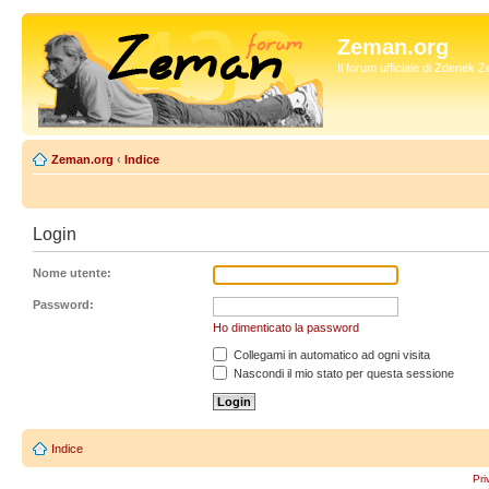
Zeman.org
Il forum ufficiale di Zdenek
Zeman.org
‹
Indice
Login
Nome utente:
Password:
Ho dimenticato la password
Collegami in automatico ad ogni visita
Nascondi il mio stato per questa sessione
Indice
Pri