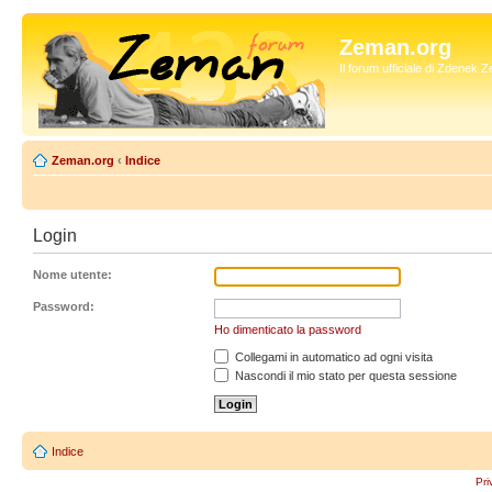
Zeman.org
Il forum ufficiale di Zdenek
Zeman.org
‹
Indice
Login
Nome utente:
Password:
Ho dimenticato la password
Collegami in automatico ad ogni visita
Nascondi il mio stato per questa sessione
Indice
Pri