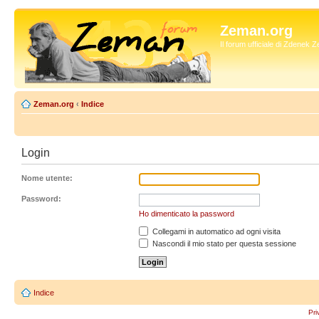
Zeman.org
Il forum ufficiale di Zdenek
Zeman.org
‹
Indice
Login
Nome utente:
Password:
Ho dimenticato la password
Collegami in automatico ad ogni visita
Nascondi il mio stato per questa sessione
Indice
Pri