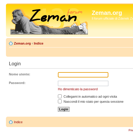
Zeman.org
Il forum ufficiale di Zdenek
Zeman.org
‹
Indice
Login
Nome utente:
Password:
Ho dimenticato la password
Collegami in automatico ad ogni visita
Nascondi il mio stato per questa sessione
Indice
Pri