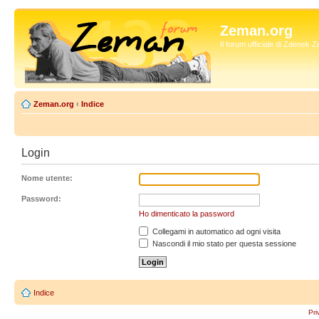
Zeman.org
Il forum ufficiale di Zdenek
Zeman.org
‹
Indice
Login
Nome utente:
Password:
Ho dimenticato la password
Collegami in automatico ad ogni visita
Nascondi il mio stato per questa sessione
Indice
Pri