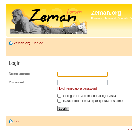
Zeman.org
Il forum ufficiale di Zdenek
Zeman.org
‹
Indice
Login
Nome utente:
Password:
Ho dimenticato la password
Collegami in automatico ad ogni visita
Nascondi il mio stato per questa sessione
Indice
Pri