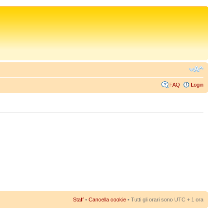
FAQ
Login
Staff
•
Cancella cookie
• Tutti gli orari sono UTC + 1 ora