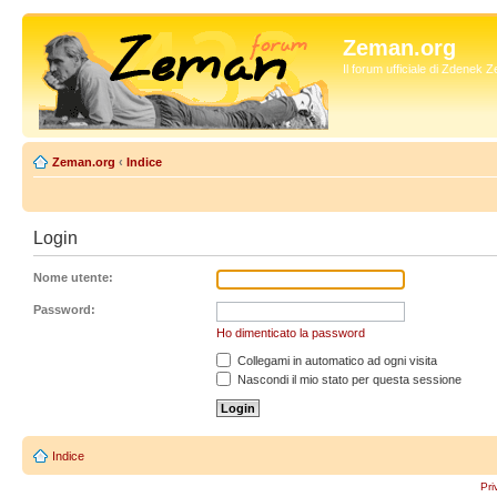
Zeman.org
Il forum ufficiale di Zdenek
Zeman.org
‹
Indice
Login
Nome utente:
Password:
Ho dimenticato la password
Collegami in automatico ad ogni visita
Nascondi il mio stato per questa sessione
Indice
Pri