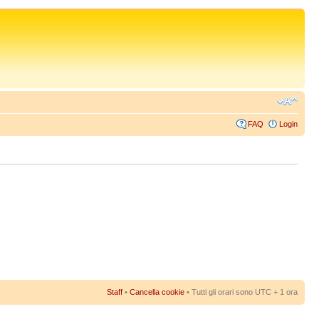
FAQ
Login
Staff
•
Cancella cookie
• Tutti gli orari sono UTC + 1 ora