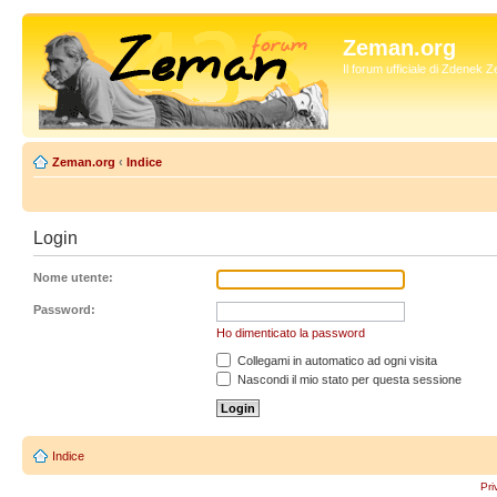
Zeman.org
Il forum ufficiale di Zdenek
Zeman.org
‹
Indice
Login
Nome utente:
Password:
Ho dimenticato la password
Collegami in automatico ad ogni visita
Nascondi il mio stato per questa sessione
Indice
Pri