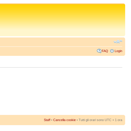
FAQ
Login
Staff
•
Cancella cookie
• Tutti gli orari sono UTC + 1 ora