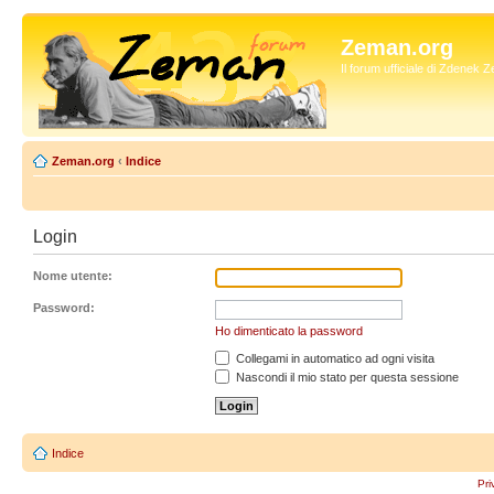
Zeman.org
Il forum ufficiale di Zdenek
Zeman.org
‹
Indice
Login
Nome utente:
Password:
Ho dimenticato la password
Collegami in automatico ad ogni visita
Nascondi il mio stato per questa sessione
Indice
Pri