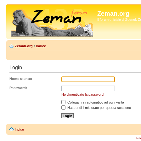
Zeman.org
Il forum ufficiale di Zdenek
Zeman.org
‹
Indice
Login
Nome utente:
Password:
Ho dimenticato la password
Collegami in automatico ad ogni visita
Nascondi il mio stato per questa sessione
Indice
Pri