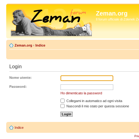
Zeman.org
Il forum ufficiale di Zdenek
Zeman.org
‹
Indice
Login
Nome utente:
Password:
Ho dimenticato la password
Collegami in automatico ad ogni visita
Nascondi il mio stato per questa sessione
Indice
Pri