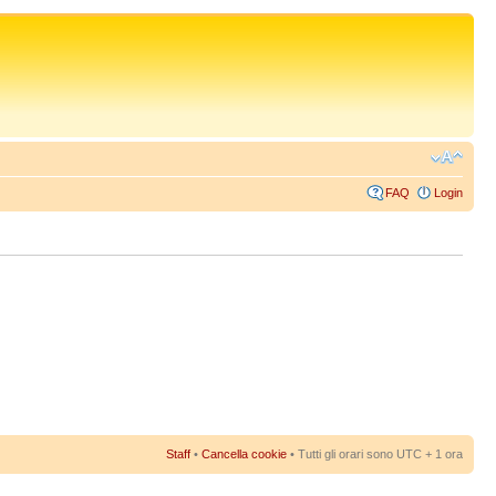
FAQ
Login
Staff
•
Cancella cookie
• Tutti gli orari sono UTC + 1 ora