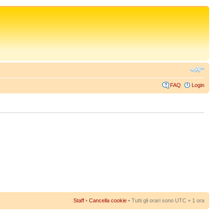
FAQ
Login
Staff
•
Cancella cookie
• Tutti gli orari sono UTC + 1 ora