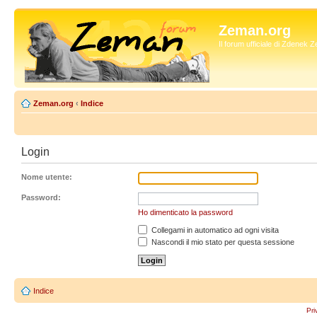
Zeman.org
Il forum ufficiale di Zdenek
Zeman.org
‹
Indice
Login
Nome utente:
Password:
Ho dimenticato la password
Collegami in automatico ad ogni visita
Nascondi il mio stato per questa sessione
Indice
Pri