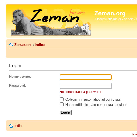
Zeman.org
Il forum ufficiale di Zdenek
Zeman.org
‹
Indice
Login
Nome utente:
Password:
Ho dimenticato la password
Collegami in automatico ad ogni visita
Nascondi il mio stato per questa sessione
Indice
Pri