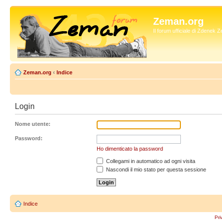
Zeman.org
Il forum ufficiale di Zdenek
Zeman.org
‹
Indice
Login
Nome utente:
Password:
Ho dimenticato la password
Collegami in automatico ad ogni visita
Nascondi il mio stato per questa sessione
Indice
Pri