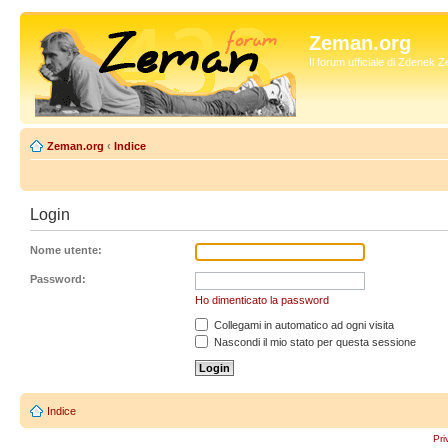
Zeman.org
Il forum ufficiale di Zdenek
Zeman.org
‹
Indice
Login
Nome utente:
Password:
Ho dimenticato la password
Collegami in automatico ad ogni visita
Nascondi il mio stato per questa sessione
Indice
Pri