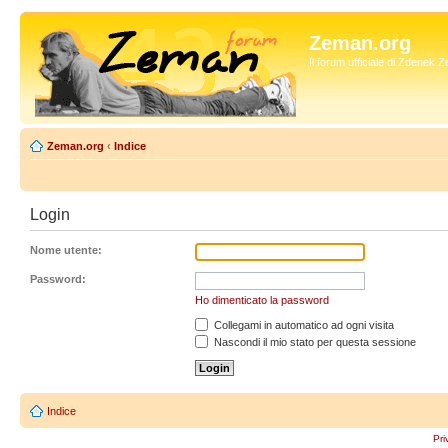
Zeman.org
Il forum ufficiale di Zdenek
Zeman.org
‹
Indice
Login
Nome utente:
Password:
Ho dimenticato la password
Collegami in automatico ad ogni visita
Nascondi il mio stato per questa sessione
Indice
Pri