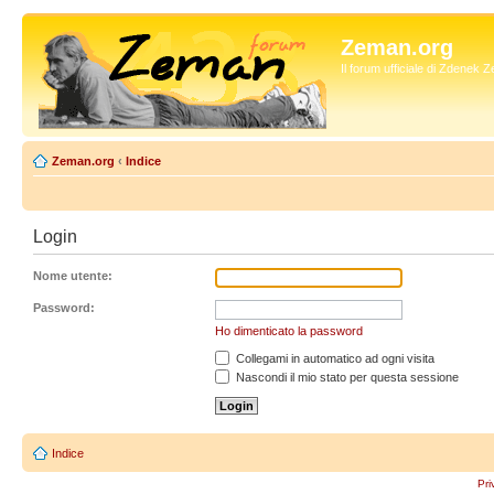
Zeman.org
Il forum ufficiale di Zdenek
Zeman.org
‹
Indice
Login
Nome utente:
Password:
Ho dimenticato la password
Collegami in automatico ad ogni visita
Nascondi il mio stato per questa sessione
Indice
Pri