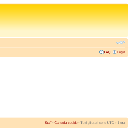
FAQ
Login
Staff
•
Cancella cookie
• Tutti gli orari sono UTC + 1 ora