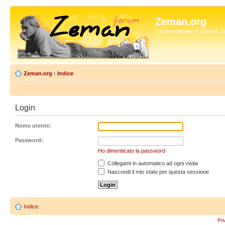
Zeman.org
Il forum ufficiale di Zdenek
Zeman.org
‹
Indice
Login
Nome utente:
Password:
Ho dimenticato la password
Collegami in automatico ad ogni visita
Nascondi il mio stato per questa sessione
Indice
Pri