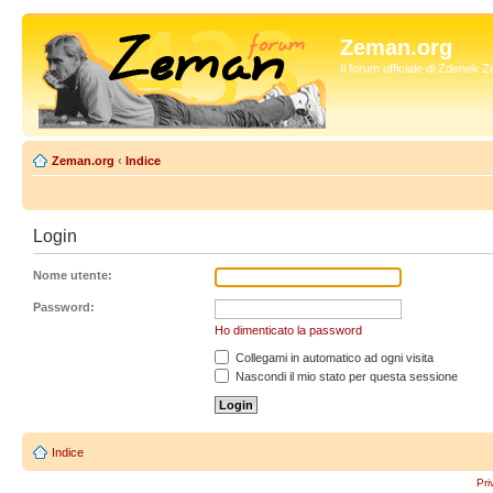
Zeman.org
Il forum ufficiale di Zdenek
Zeman.org
‹
Indice
Login
Nome utente:
Password:
Ho dimenticato la password
Collegami in automatico ad ogni visita
Nascondi il mio stato per questa sessione
Indice
Pri