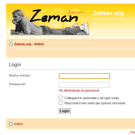
Zeman.org
Il forum ufficiale di Zdenek
Zeman.org
‹
Indice
Login
Nome utente:
Password:
Ho dimenticato la password
Collegami in automatico ad ogni visita
Nascondi il mio stato per questa sessione
Indice
Pri