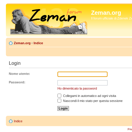
Zeman.org
Il forum ufficiale di Zdenek
Zeman.org
‹
Indice
Login
Nome utente:
Password:
Ho dimenticato la password
Collegami in automatico ad ogni visita
Nascondi il mio stato per questa sessione
Indice
Pri