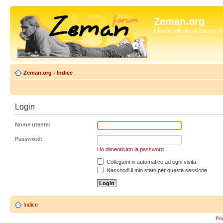
Zeman.org
Il forum ufficiale di Zdenek
Zeman.org
‹
Indice
Login
Nome utente:
Password:
Ho dimenticato la password
Collegami in automatico ad ogni visita
Nascondi il mio stato per questa sessione
Indice
Pri