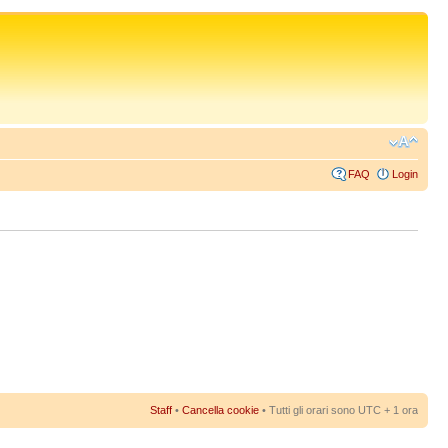
FAQ
Login
Staff
•
Cancella cookie
• Tutti gli orari sono UTC + 1 ora