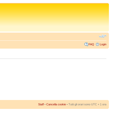
FAQ
Login
Staff
•
Cancella cookie
• Tutti gli orari sono UTC + 1 ora