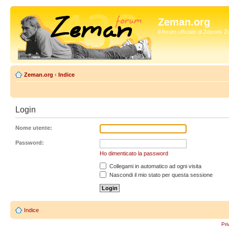
Zeman.org
Il forum ufficiale di Zdenek
Zeman.org
‹
Indice
Login
Nome utente:
Password:
Ho dimenticato la password
Collegami in automatico ad ogni visita
Nascondi il mio stato per questa sessione
Indice
Pri