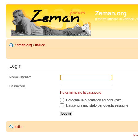
Zeman.org
Il forum ufficiale di Zdenek
Zeman.org
‹
Indice
Login
Nome utente:
Password:
Ho dimenticato la password
Collegami in automatico ad ogni visita
Nascondi il mio stato per questa sessione
Indice
Pri